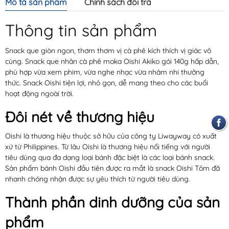
Mô tả sản phẩm
Chính sách đổi trả
Thông tin sản phẩm
Snack que giòn ngon, thơm thơm vị cà phê kích thích vị giác vô
cùng. Snack que nhân cà phê moka Oishi Akiko gói 140g hấp dẫn,
phù hợp vừa xem phim, vừa nghe nhạc vừa nhâm nhi thưởng
thức. Snack Oishi tiện lợi, nhỏ gọn, dễ mang theo cho các buổi
hoạt động ngoài trời.
Đôi nét về thương hiệu
Oishi là thương hiệu thuộc sở hữu của công ty Liwayway có xuất
xứ từ Philippines. Từ lâu Oishi là thương hiệu nổi tiếng với người
tiêu dùng qua đa dạng loại bánh đặc biệt là các loại bánh snack.
Sản phẩm bánh Oishi đầu tiên được ra mắt là snack Oishi Tôm đã
nhanh chóng nhận được sự yêu thích từ người tiêu dùng.
Thành phần dinh dưỡng của sản
phẩm