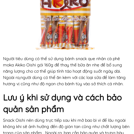
Người tiêu dùng có thể sử dụng bánh snack que nhân cà phê
moka Akiko Oishi gói 160g để thay thế bữa ăn nhẹ để bổ sung
năng lượng cho cơ thể giúp tỉnh táo hoạt động suốt ngày dài.
Ngoài ra,người dùng có thể ăn kèm với các loại sữa để làm tăng
hương vị cũng như độ ngon cho bánh tùy vào sở thích cá nhân.
Lưu ý khi sử dụng và cách bảo
quản sản phẩm
Snack Oishi nên dùng trực tiếp sau khi mở bao bì vì để lâu ngoài
không khi sẽ ảnh hưởng đến độ giòn tan cũng như chất lượng bên
trong của sản phẩm . Ngoài ra, bạn cần bảo quản và trưng bày