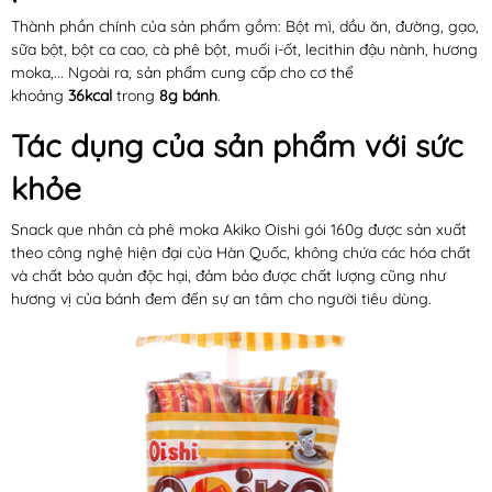
Thành phần chính của sản phẩm gồm: Bột mì, dầu ăn, đường, gạo,
sữa bột, bột ca cao, cà phê bột, muối i-ốt, lecithin đậu nành, hương
moka,... Ngoài ra, sản phẩm cung cấp cho cơ thể
khoảng
36kcal
trong
8g bánh
.
Tác dụng của sản phẩm với sức
khỏe
Snack que nhân cà phê moka Akiko Oishi gói 160g được sản xuất
theo công nghệ hiện đại của Hàn Quốc, không chứa các hóa chất
và chất bảo quản độc hại, đảm bảo được chất lượng cũng như
hương vị của bánh đem đến sự an tâm cho người tiêu dùng.