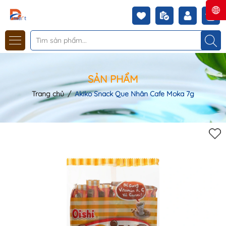
SẢN PHẨM
Trang chủ
/
Akiko Snack Que Nhân Cafe Moka 7g