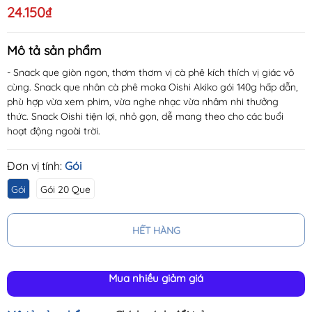
24.150₫
Mô tả sản phẩm
- Snack que giòn ngon, thơm thơm vị cà phê kích thích vị giác vô
cùng. Snack que nhân cà phê moka Oishi Akiko gói 140g hấp dẫn,
phù hợp vừa xem phim, vừa nghe nhạc vừa nhâm nhi thưởng
thức. Snack Oishi tiện lợi, nhỏ gọn, dễ mang theo cho các buổi
hoạt động ngoài trời.
Đơn vị tính:
Gói
Gói
Gói 20 Que
HẾT HÀNG
Mua nhiều giảm giá