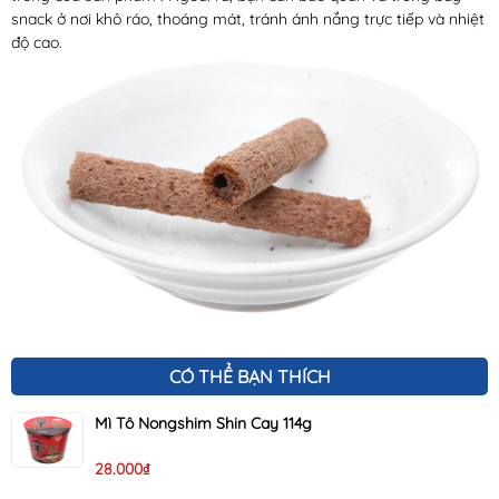
snack ở nơi khô ráo, thoáng mát, tránh ánh nắng trực tiếp và nhiệt
độ cao.
CÓ THỂ BẠN THÍCH
Mì Tô Nongshim Shin Cay 114g
28.000₫