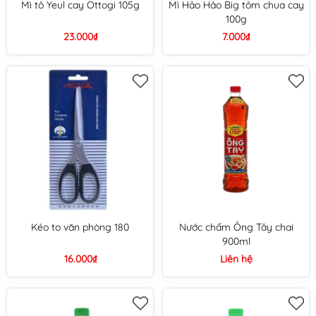
Mì tô Yeul cay Ottogi 105g
Mì Hảo Hảo Big tôm chua cay
100g
23.000₫
7.000₫
Kéo to văn phòng 180
Nước chấm Ông Tây chai
900ml
16.000₫
Liên hệ