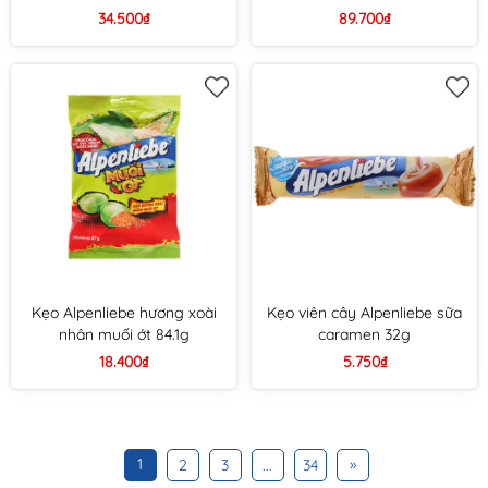
34.500₫
89.700₫
Kẹo Alpenliebe hương xoài
Kẹo viên cây Alpenliebe sữa
nhân muối ớt 84.1g
caramen 32g
18.400₫
5.750₫
1
»
2
3
...
34