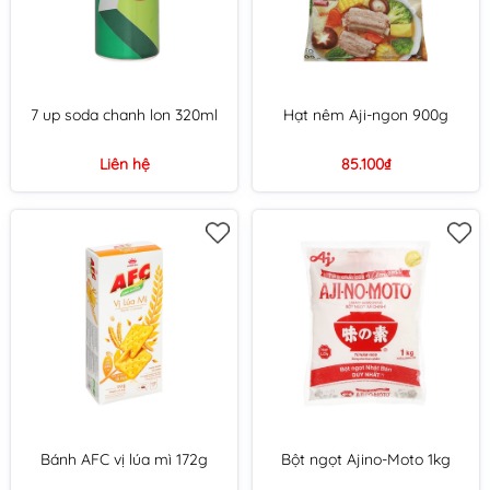
7 up soda chanh lon 320ml
Hạt nêm Aji-ngon 900g
Liên hệ
85.100₫
Bánh AFC vị lúa mì 172g
Bột ngọt Ajino-Moto 1kg