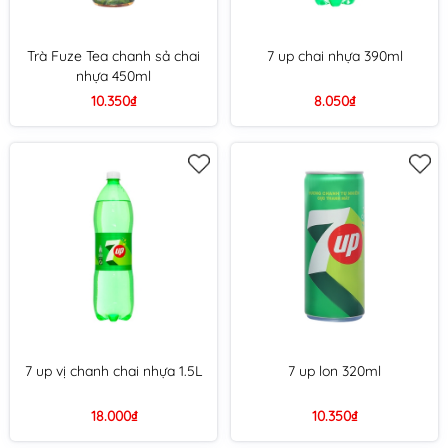
Trà Fuze Tea chanh sả chai
7 up chai nhựa 390ml
nhựa 450ml
10.350₫
8.050₫
7 up vị chanh chai nhựa 1.5L
7 up lon 320ml
18.000₫
10.350₫