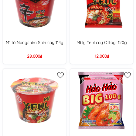
Mì tô Nongshim Shin cay 114g
Mì ly Yeul cay Ottogi 120g
28.000₫
12.000₫