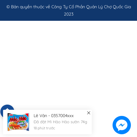
© Bản quyền thuộc về
Công Ty Cổ Phần Quản Lý Chợ Quốc Gia
2023
Lê Vân - 0357004xxx
Đã đặt Mì Hảo Hảo sườn 74g
18 phút trước