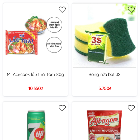
Mì Acecook lẩu thái tôm 80g
Bông rửa bát 3S
10.350₫
5.750₫