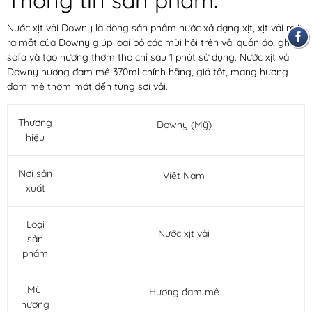
Nước xịt vải Downy
là dòng sản phẩm
nước xả
dạng xịt, xịt vải mới
ra mắt của Downy giúp loại bỏ các mùi hôi trên vải quần áo, ghế
sofa và tạo hương thơm tho chỉ sau 1 phút sử dụng.
Nước xịt vải
Downy hương đam mê 370ml
chính hãng, giá tốt, mang hương
đam mê thơm mát đến từng sợi vải.
Thương
Downy (Mỹ)
hiệu
Nơi sản
Việt Nam
xuất
Loại
Nước xịt vải
sản
phẩm
Mùi
Hương đam mê
hương