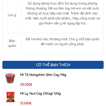
Sử dụng đúng mục đích Sử dụng trong phòng
thông thoáng. Để xa tầm tay trẻ em và vật nuôi.
Không xịt trực tiếp vào mặt. Tránh để dính vào
Lưu ý
mắt. Nếu nuốt phải sản phẩm,, hãy uống nước và
gọi tham vấn y tế ngay lập tức.
Để nơi khô ráo, thoáng mát. Chú ý chỗ bảo quản
Bảo
để tránh có người uống phải.
quản
CÓ THỂ BẠN THÍCH
Mì Tô Nongshim Shin Cay 114g
28.000₫
Mì Ly Yeul Cay Ottogi 120g
12.000₫