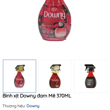
Mã khuyến mãi:
Điều kiện:
Bình xịt Downy đam Mê 370ML
Thương hiệu:
Downy