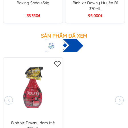
Baking Soda 454g
Bình xịt Downy Huyền Bí
370ML
33.350₫
95.000₫
SẢN PHẨM ĐÃ XEM
Bình xịt Downy đam Mê