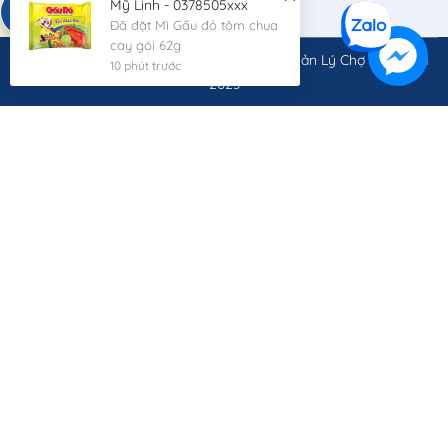
Mỹ Linh - 0378505xxx
Đã đặt Mì Gấu đỏ tôm chua
cay gói 62g
© Bản quyền thuộc về
Công Ty Cổ Phần Quản Lý Chợ Quốc Gia
10 phút trước
2023