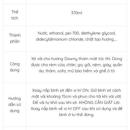
Thể
370ml
tích
Nước, ethanol, pei-700, diethylene glycool,
Thành
didecyldimonium chloride, chất tạo hương,...
phần
Xịt vải cho hương Downy thơm mát tức thì. Dùng
Công
được cho rèm cửa, chăn, ga, gối, nệm, giày, quần
dụng
áo, thảm, sofa, mũ bảo hiểm và ghế ô tô
Xoay nắp bình xịt đến vị trí ON. Giữ bình xịt cách
mặt vải khoảng 15cm và phun cho tới khi vải ướt.
Hướng
Để vải tự khô sau khi xịt. KHÔNG CẦN GIẶT LẠI.
dẫn sử
Xoay nắp bình về vị trí OFF sau khi sử dụng và để
dụng
bình ở tư thế đứng.