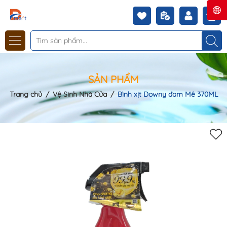
SẢN PHẨM
Trang chủ
/
Vệ Sinh Nhà Cửa
/
Bình xịt Downy đam Mê 370ML