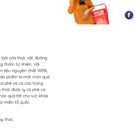
, bột sữa thực vật, đường
g thơm tự nhiên. Với
n liệu nguyên chất 100%,
. Sản phẩm là một món quà
cà phê và ca cao trong
 thức được ly cà phê ca
món quà tốt cho sức khỏe
ọi miền tổ quốc.
g thức.