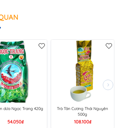
 QUAN
m dứa Ngọc Trang 420g
Trà Tân Cương Thái Nguyên
500g
54.050₫
108.100₫