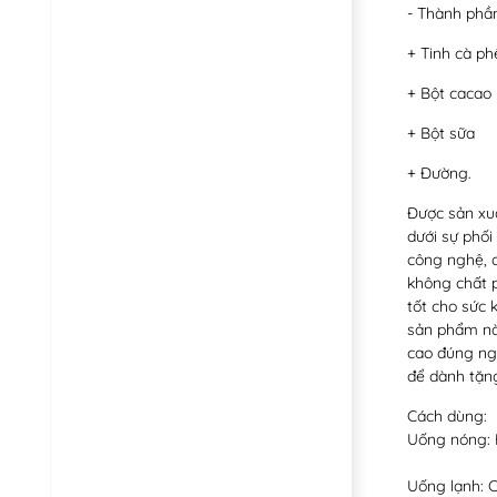
- Thành phầ
+
Tinh cà ph
+ Bột cacao
+ Bột sữa
+ Đường.
Được sản xu
dưới sự phối
công nghệ, q
không chất p
tốt cho sức 
sản phẩm này
cao đúng ng
để dành tặng
Cách dùng:
Uống nóng: 
Uống lạnh: 