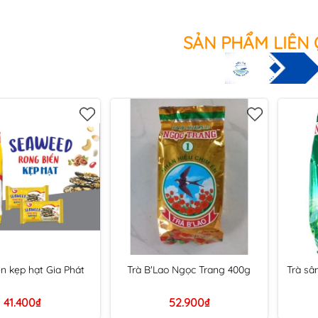
SẢN PHẨM LIÊN
n kẹp hạt Gia Phát
Trà B'Lao Ngọc Trang 400g
Trà sâ
41.400₫
52.900₫