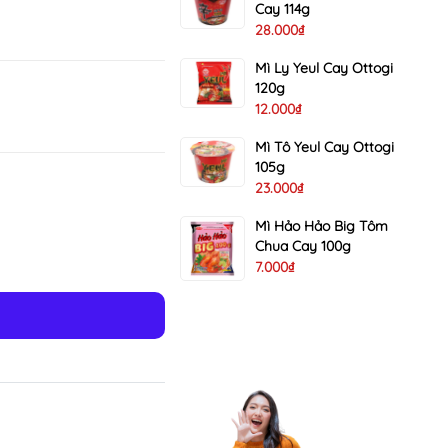
Cay 114g
28.000₫
Mì Ly Yeul Cay Ottogi
120g
12.000₫
Mì Tô Yeul Cay Ottogi
105g
23.000₫
Mì Hảo Hảo Big Tôm
Chua Cay 100g
7.000₫