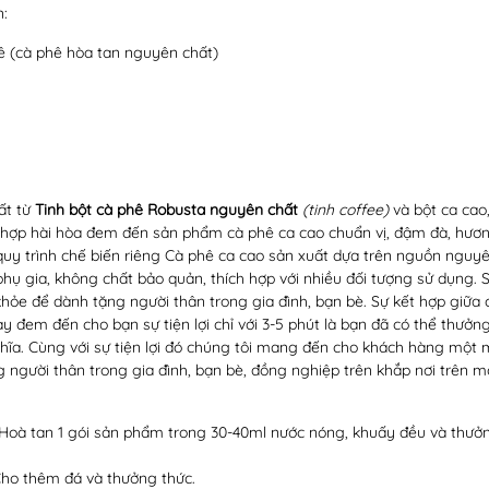
n:
ê
(cà phê hòa tan nguyên chất)
ất từ
Tinh bột cà phê Robusta nguyên chất
(tinh coffee)
và bột ca cao
 hợp hài hòa đem đến sản phẩm cà phê ca cao chuẩn vị, đậm đà, hươn
uy trình chế biến riêng Cà phê ca cao sản xuất dựa trên nguồn nguyê
hụ gia, không chất bảo quản, thích hợp với nhiều đối tượng sử dụng
khỏe để dành tặng người thân trong gia đình, bạn bè. Sự kết hợp giữa 
 đem đến cho bạn sự tiện lợi chỉ với 3-5 phút là bạn đã có thể thưởng
hĩa. Cùng với sự tiện lợi đó chúng tôi mang đến cho khách hàng một 
 người thân trong gia đình, bạn bè, đồng nghiệp trên khắp nơi trên m
Hoà tan 1 gói sản phẩm trong 30-40ml nước nóng, khuấy đều và thưởn
Cho thêm đá và thưởng thức.