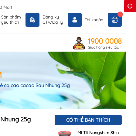
D Mart
Sản phẩm
Đăng ký
Tài khoản
yêu thích
CTV/Đại lý
1900 0008
Giao hàng siêu tốc
M
ê ca cao cacao Sau Nhung 25g
 Nhung 25g
CÓ THỂ BẠN THÍCH
Mì Tô Nongshim Shin