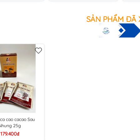
SẢN PHẨM ĐÃ
ca cao cacao Sau
Nhung 25g
179.400₫