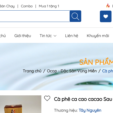
Bán Chạy
|
Combo
|
Mua 1 tặng 1
chủ
Giới thiệu
Tin tức
Liên hệ
Khuyến mãi
SẢN PHẨ
Trang chủ
/
Ocop - Đặc Sản Vùng Miền
/
Cà ph
Mã khuyến mãi:
Cà phê ca cao cacao Sau
Điều kiện:
Thương hiệu:
Tây Nguyên