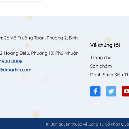
h:
26 Võ Trường Toản, Phường 2, Bình
Về chúng tôi
2 Hoàng Diệu, Phường 10, Phú Nhuận
Trang chủ
1900 0008
Sản phẩm
o@dmartvn.com
Danh Sách Siêu Th
© Bản quyền thuộc về
Công Ty Cổ Phần Quả