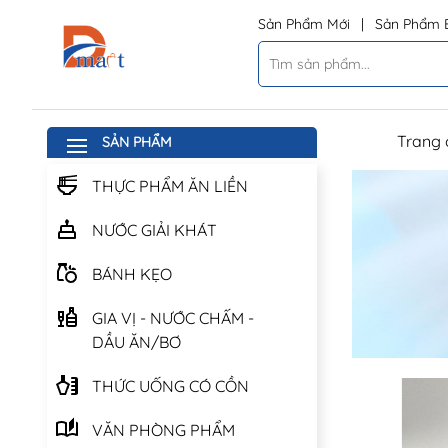
Sản Phẩm Mới
|
Sản Phẩm 
Trang 
SẢN PHẨM
THỰC PHẨM ĂN LIỀN
NƯỚC GIẢI KHÁT
BÁNH KẸO
GIA VỊ - NƯỚC CHẤM -
DẦU ĂN/BƠ
THỨC UỐNG CÓ CỒN
VĂN PHÒNG PHẨM