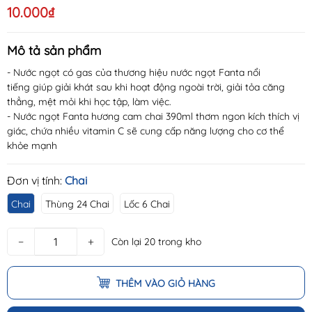
10.000₫
Mô tả sản phẩm
- Nước ngọt có gas của thương hiệu nước ngọt Fanta nổi
tiếng giúp giải khát sau khi hoạt động ngoài trời, giải tỏa căng
thẳng, mệt mỏi khi học tập, làm việc.
- Nước ngọt Fanta hương cam chai 390ml thơm ngon kích thích vị
giác, chứa nhiều vitamin C sẽ cung cấp năng lượng cho cơ thể
khỏe mạnh
Đơn vị tính:
Chai
Chai
Thùng 24 Chai
Lốc 6 Chai
−
+
Còn lại 20 trong kho
THÊM VÀO GIỎ HÀNG