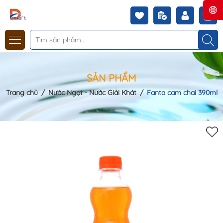
SẢN PHẨM
Trang chủ
/
Nước Ngọt - Nước Giải Khát
/
Fanta cam chai 390ml