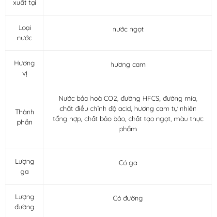
xuất tại
Loại
nước ngọt
nước
Hương
hương cam
vị
Nước bảo hoà CO2, đường HFCS, đường mía,
chất điều chỉnh độ acid, hương cam tự nhiên
Thành
tổng hợp, chất bảo bảo, chất tạo ngọt, màu thực
phần
phẩm
Lượng
Có ga
ga
Lượng
Có đường
đường