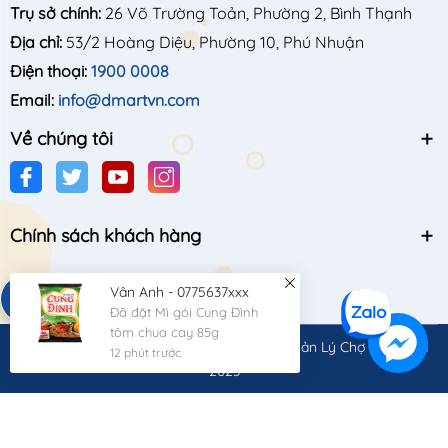
Trụ sở chính:
26 Võ Trường Toản, Phường 2, Bình Thạnh
Địa chỉ:
53/2 Hoàng Diệu, Phường 10, Phú Nhuận
Điện thoại:
1900 0008
Email:
info@dmartvn.com
Về chúng tôi
Chính sách khách hàng
Vân Anh - 0775637xxx
Đã đặt Mì gói Cung Đình
tôm chua cay 85g
© Bản quyền thuộc về
Công Ty Cổ Phần Quản Lý Chợ Quốc Gia
12 phút trước
2023