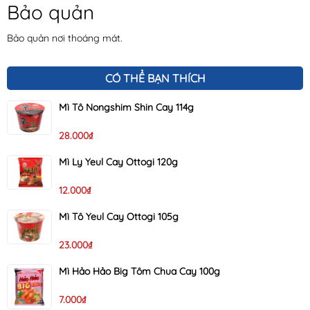
Bảo quản
Bảo quản nơi thoáng mát.
CÓ THỂ BẠN THÍCH
Mì Tô Nongshim Shin Cay 114g
28.000₫
Mì Ly Yeul Cay Ottogi 120g
12.000₫
Mì Tô Yeul Cay Ottogi 105g
23.000₫
Mì Hảo Hảo Big Tôm Chua Cay 100g
7.000₫