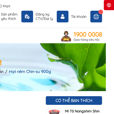
D Mart
Sản phẩm
Đăng ký
Tài khoản
yêu thích
CTV/Đại lý
1900 0008
Giao hàng siêu tốc
M
Ăn
/
Hạt nêm Chin-su 900g
CÓ THỂ BẠN THÍCH
Mì Tô Nongshim Shin