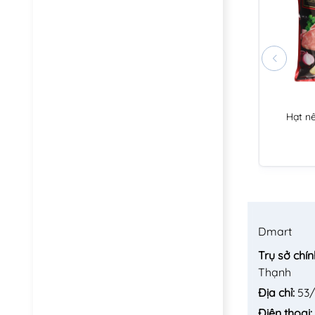
Hạt n
Dmart
Trụ sở chín
Thạnh
Địa chỉ:
53/
Điện thoại: