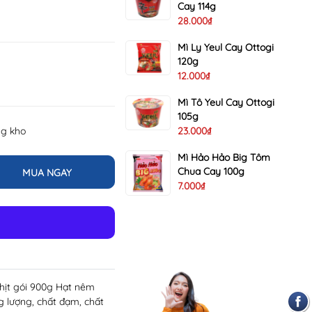
Cay 114g
28.000₫
Mì Ly Yeul Cay Ottogi
120g
12.000₫
Mì Tô Yeul Cay Ottogi
105g
ng kho
23.000₫
Mì Hảo Hảo Big Tôm
Chua Cay 100g
MUA NGAY
7.000₫
hịt gói 900g Hạt nêm
 lượng, chất đạm, chất