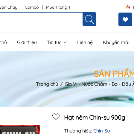
Bán Chạy
|
Combo
|
Mua 1 tặng 1
chủ
Giới thiệu
Tin tức
Liên hệ
Khuyến mãi
SẢN PHẨ
Trang chủ
/
Gia Vị - Nước Chấm - Bơ - Dầu 
Mã khuyến mãi:
Hạt nêm Chin-su 900g
Điều kiện:
Thương hiệu:
Chin-Su