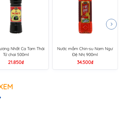
ương Nhất Ca Tam Thái
Nước mắm Chin-su Nam Ngư
Tử chai 500ml
Đệ Nhị 900ml
21.850₫
34.500₫
 XEM