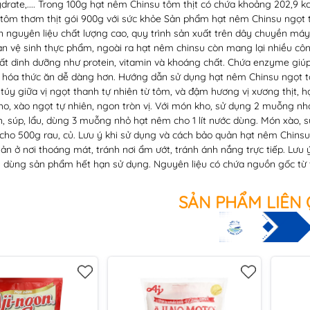
drate,.... Trong 100g hạt nêm Chinsu tôm thịt có chứa khoảng 202,9 k
 tôm thơm thịt gói 900g với sức khỏe Sản phẩm hạt nêm Chinsu ngọt 
 nguyên liệu chất lượng cao, quy trình sản xuất trên dây chuyền máy 
n vệ sinh thực phẩm, ngoài ra hạt nêm chinsu còn mang lại nhiều côn
t dinh dưỡng như protein, vitamin và khoáng chất. Chứa enzyme giúp k
êu hóa thức ăn dễ dàng hơn. Hướng dẫn sử dụng hạt nêm Chinsu ngọt 
 túy giữa vị ngọt thanh tự nhiên từ tôm, và đậm hương vị xương thịt,
o, xào ngọt tự nhiên, ngon tròn vị. Với món kho, sử dụng 2 muỗng nh
, súp, lẩu, dùng 3 muỗng nhỏ hạt nêm cho 1 lít nước dùng. Món xào,
ho 500g rau, củ. Lưu ý khi sử dụng và cách bảo quản hạt nêm Chinsu
n ở nơi thoáng mát, tránh nơi ẩm ướt, tránh ánh nắng trực tiếp. Lưu ý,
 dùng sản phẩm hết hạn sử dụng. Nguyên liệu có chứa nguồn gốc từ 
SẢN PHẨM LIÊN