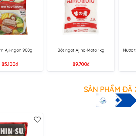
m Aji-ngon 900g
Bột ngọt Ajino-Moto 1kg
Nước t
85.100₫
89.700₫
SẢN PHẨM ĐÃ