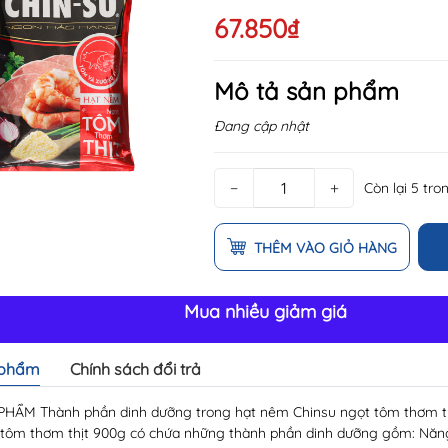
67.850₫
Mô tả sản phẩm
Đang cập nhật
−
+
Còn lại 5 tro
THÊM VÀO GIỎ HÀNG
Mua nhiều giảm giá
 phẩm
Chính sách đổi trả
HẨM Thành phần dinh dưỡng trong hạt nêm Chinsu ngọt tôm thơm t
 tôm thơm thịt 900g có chứa những thành phần dinh dưỡng gồm: Năng