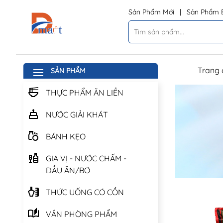
Sản Phẩm Mới
|
Sản Phẩm 
Trang 
SẢN PHẨM
THỰC PHẨM ĂN LIỀN
NƯỚC GIẢI KHÁT
BÁNH KẸO
GIA VỊ - NƯỚC CHẤM -
DẦU ĂN/BƠ
THỨC UỐNG CÓ CỒN
VĂN PHÒNG PHẨM