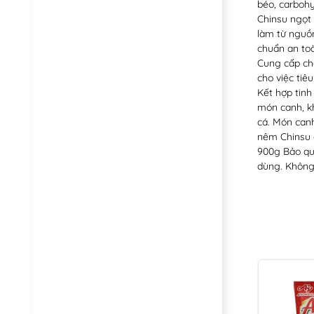
béo, carbohy
Chinsu ngọt
làm từ nguồn
chuẩn an toà
Cung cấp chấ
cho việc ti
Kết hợp tinh
món canh, kh
cá. Món canh
nêm Chinsu c
900g Bảo quả
dùng. Không