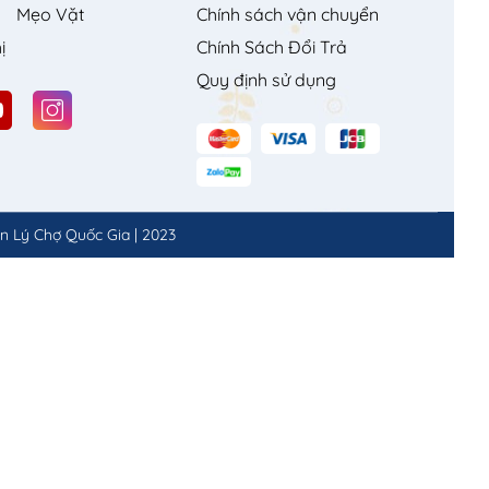
Mẹo Vặt
Chính sách vận chuyển
ị
Chính Sách Đổi Trả
Quy định sử dụng
n Lý Chợ Quốc Gia
|
2023