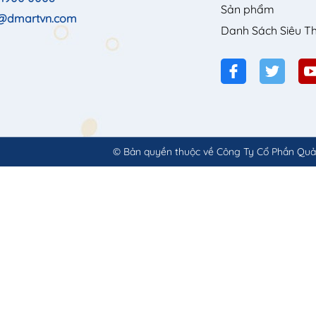
Sản phẩm
o@dmartvn.com
Danh Sách Siêu Th
© Bản quyền thuộc về
Công Ty Cổ Phần Quả