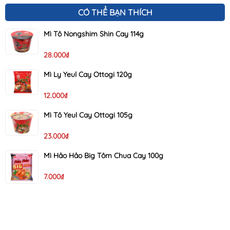
CÓ THỂ BẠN THÍCH
Mì Tô Nongshim Shin Cay 114g
28.000₫
Mì Ly Yeul Cay Ottogi 120g
12.000₫
Mì Tô Yeul Cay Ottogi 105g
23.000₫
Mì Hảo Hảo Big Tôm Chua Cay 100g
7.000₫