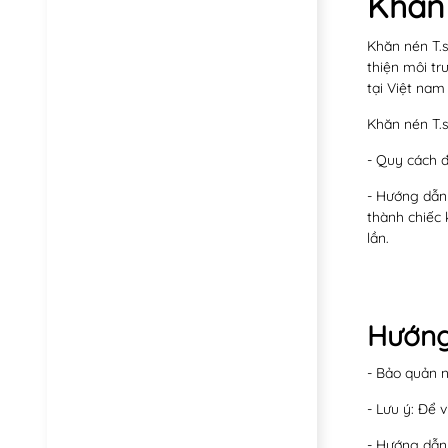
Khăn 
Khăn nén T.s
thiện môi tr
tại Việt nam
Khăn nén T.s
- Quy cách đ
- Hướng dẫn 
thành chiếc 
lần.
Hướng
- Bảo quản n
- Lưu ý: Để 
- Hướng dẫn 