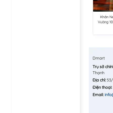
Khăn Né
Vuông 10
Dmart
Trụ sở chín
Thạnh
Địa chỉ:
53/
Điện thoại:
Email:
inf