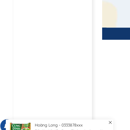
Hoàng Long - 0333878xxx
Đã đặt Hủ tiếu Cung Đình sườn heo gói