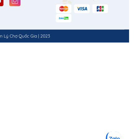
n Lý Chợ Quốc Gia
|
2023