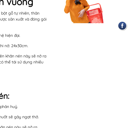
ên vuông
bột gỗ tự nhiên, thân
Được sản xuất và đóng gói
ệ hiện đại.
khi nở: 24x30cm.
iên khăn nén này sẽ nở ra
ó thể tái sử dụng nhiều
én:
 phân huỷ.
nuốt sẽ gây ngạt thở.
hăn nén này sẽ nở ra