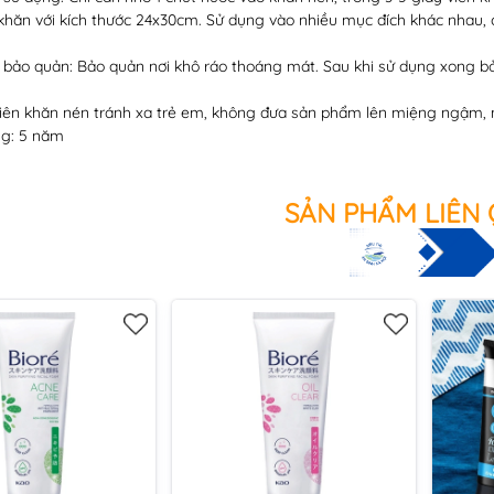
khăn với kích thước 24x30cm. Sử dụng vào nhiều mục đích khác nhau, c
bảo quản: Bảo quản nơi khô ráo thoáng mát. Sau khi sử dụng xong bỏ
viên khăn nén tránh xa trẻ em, không đưa sản phẩm lên miệng ngậm, 
ng: 5 năm
SẢN PHẨM LIÊN