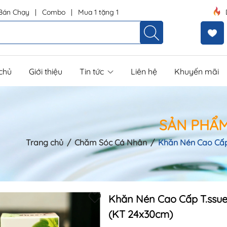
Bán Chạy
|
Combo
|
Mua 1 tặng 1
chủ
Giới thiệu
Tin tức
Liên hệ
Khuyến mãi
SẢN PHẨ
Trang chủ
/
Chăm Sóc Cá Nhân
/
Khăn Nén Cao Cấp
Mã khuyến mãi:
Khăn Nén Cao Cấp T.ssue
(KT 24x30cm)
Điều kiện: