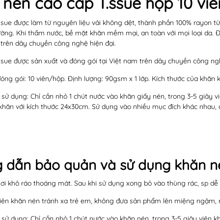
nén cao cấp T.ssue hộp 10 vi
sue được làm từ nguyên liệu vải không dệt, thành phần 100% rayon từ 
ường. Khi thấm nước, bề mặt khăn mềm mại, an toàn với mọi loại da. 
 trên dây chuyền công nghệ hiện đại.
sue được sản xuất và đóng gói tại Việt nam trên dây chuyền công ngh
óng gói: 10 viên/hộp. Định lượng: 90gsm x 1 lớp. Kích thước của khăn 
sử dụng: Chỉ cần nhỏ 1 chút nước vào khăn giấy nén, trong 3-5 giây v
khăn với kích thước 24x30cm. Sử dụng vào nhiều mục đích khác nhau, c
 dẫn bảo quản và sử dụng khăn n
ơi khô ráo thoáng mát. Sau khi sử dụng xong bỏ vào thùng rác, sp dễ
viên khăn nén tránh xa trẻ em, không đưa sản phẩm lên miệng ngậm, 
sử dụng: Chỉ cần nhỏ 1 chút nước vào khăn nén, trong 3-5 giây viên k