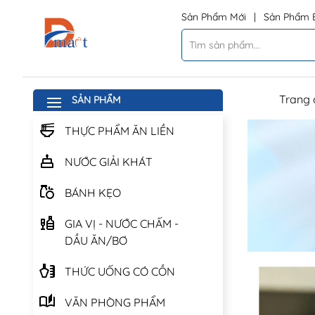
Sản Phẩm Mới
|
Sản Phẩm 
Trang 
SẢN PHẨM
THỰC PHẨM ĂN LIỀN
NƯỚC GIẢI KHÁT
BÁNH KẸO
GIA VỊ - NƯỚC CHẤM -
DẦU ĂN/BƠ
THỨC UỐNG CÓ CỒN
VĂN PHÒNG PHẨM