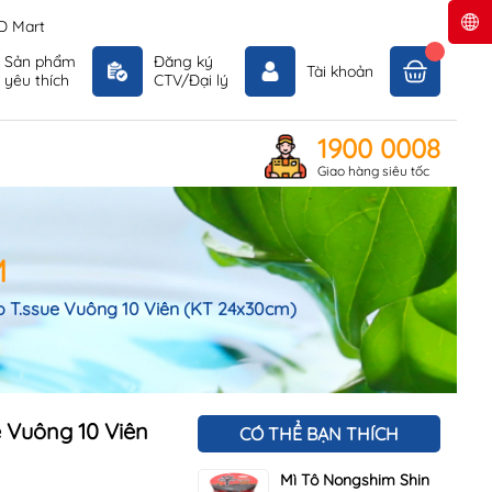
D Mart
Sản phẩm
Đăng ký
Tài khoản
yêu thích
CTV/Đại lý
1900 0008
Giao hàng siêu tốc
M
 T.ssue Vuông 10 Viên (KT 24x30cm)
 Vuông 10 Viên
CÓ THỂ BẠN THÍCH
Mì Tô Nongshim Shin