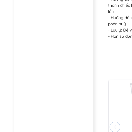
thành chiếc 
lần.
- Hướng dẫn 
phân huỷ.
- Lưu ý: Để 
- Hạn sử dụ