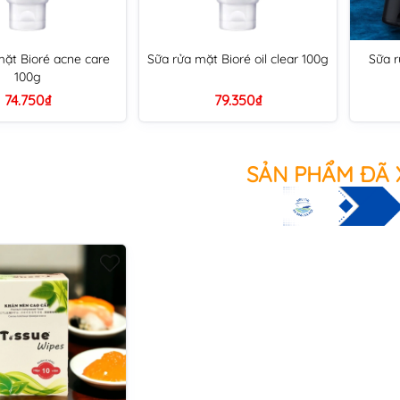
mặt Bioré acne care
Sữa rửa mặt Bioré oil clear 100g
Sữa r
100g
74.750₫
79.350₫
SẢN PHẨM ĐÃ