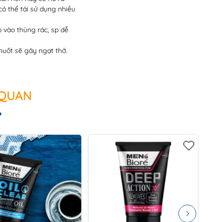
ó thể tái sử dụng nhiều
 vào thùng rác, sp dễ
nuốt sẽ gây ngạt thở.
 QUAN