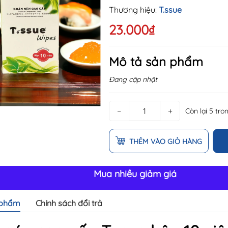
Thương hiệu:
T.ssue
23.000₫
Mô tả sản phẩm
Đang cập nhật
−
+
Còn lại 5 tro
THÊM VÀO GIỎ HÀNG
Mua nhiều giảm giá
 phẩm
Chính sách đổi trả