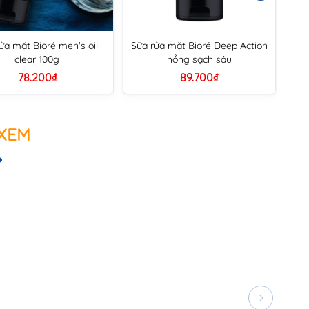
ửa mặt Bioré men's oil
Sữa rửa mặt Bioré Deep Action
Sữa
clear 100g
hồng sạch sâu
A
78.200₫
89.700₫
 XEM