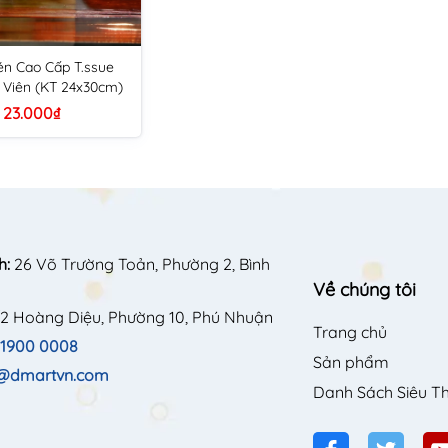
n Cao Cấp T.ssue
 Viên (KT 24x30cm)
23.000₫
h:
26 Võ Trường Toản, Phường 2, Bình
Về chúng tôi
2 Hoàng Diệu, Phường 10, Phú Nhuận
Trang chủ
1900 0008
Sản phẩm
o@dmartvn.com
Danh Sách Siêu Th