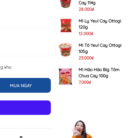
Cay 114g
28.000₫
Mì Ly Yeul Cay Ottogi
120g
12.000₫
Mì Tô Yeul Cay Ottogi
105g
23.000₫
ng kho
Mì Hảo Hảo Big Tôm
Chua Cay 100g
7.000₫
MUA NGAY