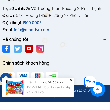
Dmart
Trụ sở chính:
26 Võ Trường Toản, Phường 2, Bình Thạnh
Địa chỉ:
53/2 Hoàng Diệu, Phường 10, Phú Nhuận
Điện thoại:
1900 0008
Email:
info@dmartvn.com
Về chúng tôi
Chính sách khách hàng
Tiến Trình - 0344667xxx
Đã đặt Mì Hảo Hảo sườn 74g
© Bản quyền thuộc về
Công Ty Cổ Phần Quản Lý Chợ Quốc Gia
45 phút trước
2023