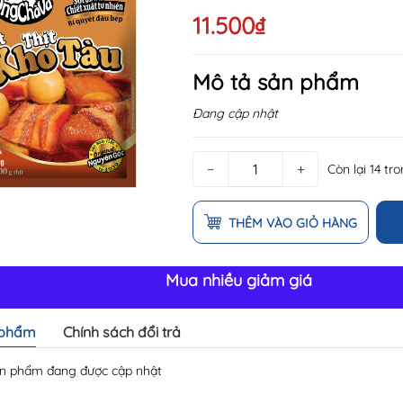
11.500₫
Mô tả sản phẩm
Đang cập nhật
−
+
Còn lại 14 tr
THÊM VÀO GIỎ HÀNG
Mua nhiều giảm giá
 phẩm
Chính sách đổi trả
n phẩm đang được cập nhật