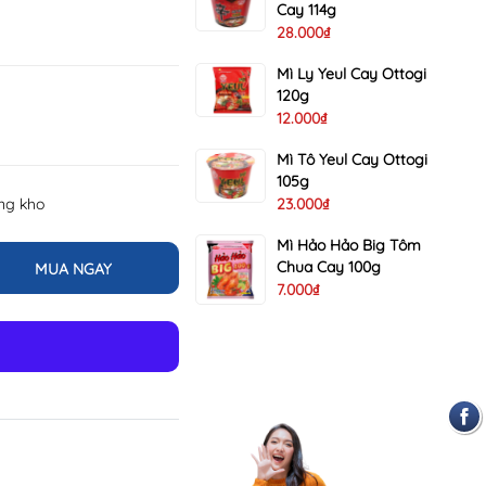
Cay 114g
28.000₫
Mì Ly Yeul Cay Ottogi
120g
12.000₫
Mì Tô Yeul Cay Ottogi
105g
ong kho
23.000₫
Mì Hảo Hảo Big Tôm
Chua Cay 100g
MUA NGAY
7.000₫