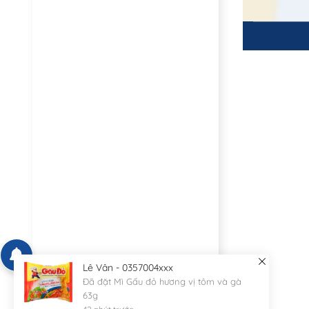
Lê Vân - 0357004xxx
Đã đặt Mì Gấu đỏ hương vị tôm và gà
63g
42 phút trước