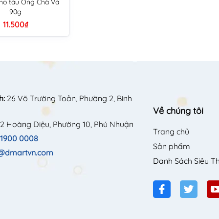
 kho tàu Ông Chà Và
90g
11.500₫
h:
26 Võ Trường Toản, Phường 2, Bình
Về chúng tôi
2 Hoàng Diệu, Phường 10, Phú Nhuận
Trang chủ
1900 0008
Sản phẩm
o@dmartvn.com
Danh Sách Siêu Th