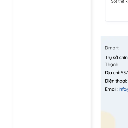
Sốt thịt
Dmart
Trụ sở chín
Thạnh
Địa chỉ:
53/
Điện thoại:
Email:
inf