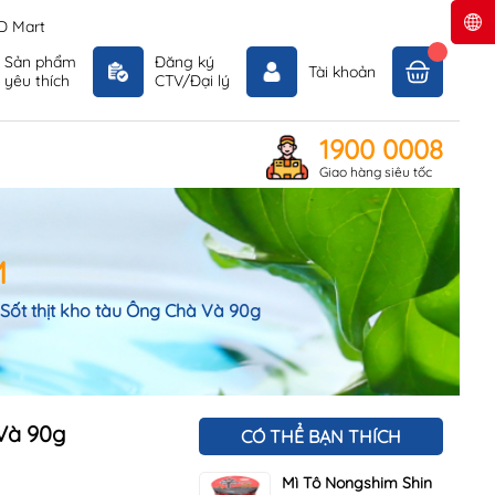
D Mart
Sản phẩm
Đăng ký
Tài khoản
yêu thích
CTV/Đại lý
1900 0008
Giao hàng siêu tốc
M
Sốt thịt kho tàu Ông Chà Và 90g
 Và 90g
CÓ THỂ BẠN THÍCH
Mì Tô Nongshim Shin