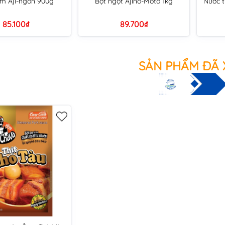
m Aji-ngon 900g
Bột ngọt Ajino-Moto 1kg
Nước t
85.100₫
89.700₫
SẢN PHẨM ĐÃ