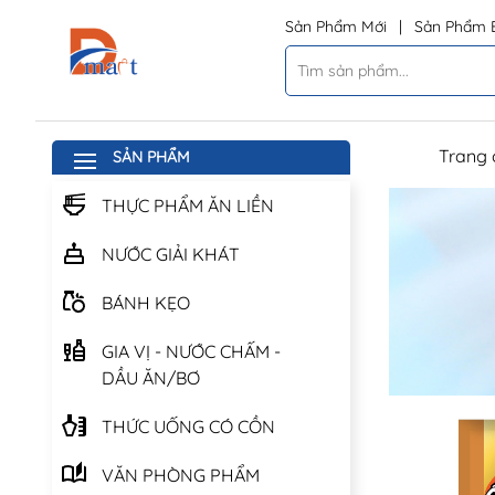
Sản Phẩm Mới
|
Sản Phẩm 
Trang 
SẢN PHẨM
THỰC PHẨM ĂN LIỀN
NƯỚC GIẢI KHÁT
BÁNH KẸO
GIA VỊ - NƯỚC CHẤM -
DẦU ĂN/BƠ
THỨC UỐNG CÓ CỒN
VĂN PHÒNG PHẨM