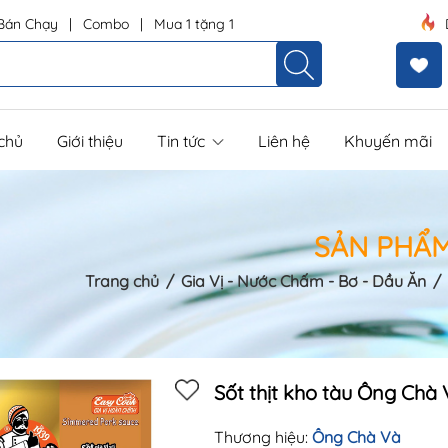
Bán Chạy
|
Combo
|
Mua 1 tặng 1
chủ
Giới thiệu
Tin tức
Liên hệ
Khuyến mãi
SẢN PHẨ
Trang chủ
/
Gia Vị - Nước Chấm - Bơ - Dầu Ăn
/
Mã khuyến mãi:
Điều kiện:
Sốt thịt kho tàu Ông Chà
Thương hiệu:
Ông Chà Và