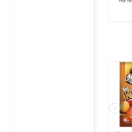
Hạt nê