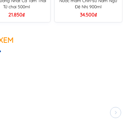
ương Nhất Ca Tam Thái
Nước mắm Chin-su Nam Ngư
Tử chai 500ml
Đệ Nhị 900ml
21.850₫
34.500₫
 XEM