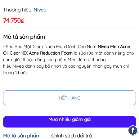
Thương hiệu:
Nivea
74.750₫
Mô tả sản phẩm
- Sữa Rửa Mặt Giảm Nhờn Mụn Dành Cho Nam
Nivea Men Acne
Oil Clear 10X Acne Reduction Foam
là sữa rửa mặt dành riêng cho
nam giới, thuộc dòng sản phẩm Men đến từ thương
hiệu Nivea đánh bay bã nhờn và các nguyên nhân gây mụn chỉ
trong 1 bước.
HẾT HÀNG
Mua nhiều giảm giá
Mô tả sản phẩm
Chính sách đổi trả