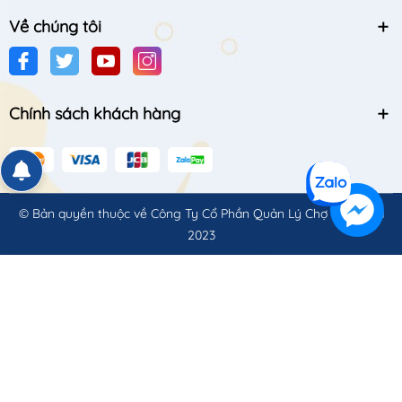
Về chúng tôi
Chính sách khách hàng
Thu Thủy - 0345264xxx
Đã đặt Mì Hảo Hảo sate 74g
© Bản quyền thuộc về
Công Ty Cổ Phần Quản Lý Chợ Quốc Gia
45 phút trước
2023