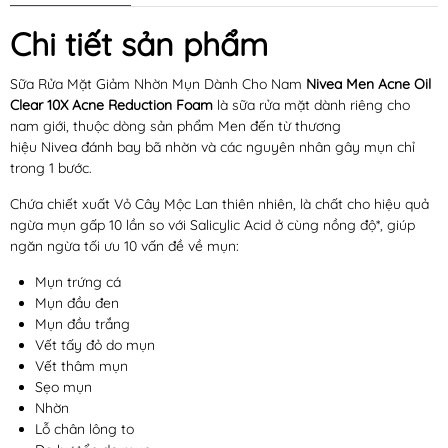
Chi tiết sản phẩm
Sữa Rửa Mặt Giảm Nhờn Mụn Dành Cho Nam
Nivea Men Acne Oil
Clear 10X Acne Reduction Foam
là sữa rửa mặt dành riêng cho
nam giới, thuộc dòng sản phẩm Men đến từ thương
hiệu Nivea đánh bay bã nhờn và các nguyên nhân gây mụn chỉ
trong 1 bước.
Chứa chiết xuất Vỏ Cây Mộc Lan thiên nhiên, là chất cho hiệu quả
ngừa mụn gấp 10 lần so với Salicylic Acid ở cùng nồng độ*, giúp
ngăn ngừa tối ưu 10 vấn đề về mụn:
Mụn trứng cá
Mụn đầu đen
Mụn đầu trắng
Vết tấy đỏ do mụn
Vết thâm mụn
Sẹo mụn
Nhờn
Lỗ chân lông to