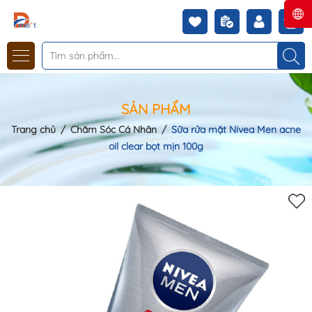
SẢN PHẨM
Trang chủ
/
Chăm Sóc Cá Nhân
/
Sữa rửa mặt Nivea Men acne
oil clear bọt mịn 100g