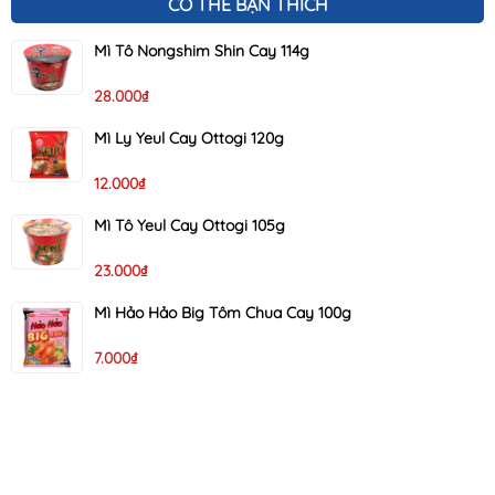
CÓ THỂ BẠN THÍCH
Mì Tô Nongshim Shin Cay 114g
28.000₫
Mì Ly Yeul Cay Ottogi 120g
12.000₫
Mì Tô Yeul Cay Ottogi 105g
23.000₫
Mì Hảo Hảo Big Tôm Chua Cay 100g
7.000₫