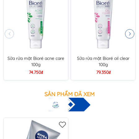
Sữa rửa mặt Bioré acne care
Sữa rửa mặt Bioré oil clear
100g
100g
74.750₫
79.350₫
SẢN PHẨM ĐÃ XEM