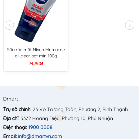
Sữa rửa mặt Nivea Men acne
oil clear bọt mịn 100g
74.750₫
Dmart
Trụ sở chính:
26 Võ Trường Toản, Phường 2, Bình Thạnh
Địa chỉ:
53/2 Hoàng Diệu, Phường 10, Phú Nhuận
Điện thoại:
1900 0008
Email:
info@dmartvn.com