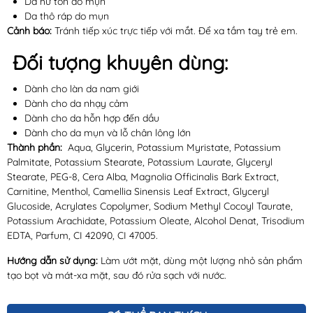
Da hư tổn do mụn
Da thô ráp do mụn
Cảnh báo:
Tránh tiếp xúc trực tiếp với mắt. Để xa tầm tay trẻ em.
Đối tượng khuyên dùng:
Dành cho làn da nam giới
Dành cho da nhạy cảm
Dành cho da hỗn hợp đến dầu
Dành cho da mụn và lỗ chân lông lớn
Thành phần:
Aqua, Glycerin, Potassium Myristate, Potassium
Palmitate, Potassium Stearate, Potassium Laurate, Glyceryl
Stearate, PEG-8, Cera Alba, Magnolia Officinalis Bark Extract,
Carnitine, Menthol, Camellia Sinensis Leaf Extract, Glyceryl
Glucoside, Acrylates Copolymer, Sodium Methyl Cocoyl Taurate,
Potassium Arachidate, Potassium Oleate, Alcohol Denat, Trisodium
EDTA, Parfum, CI 42090, CI 47005.
Hướng dẫn sử dụng:
Làm ướt mặt, dùng một lượng nhỏ sản phẩm
tạo bọt và mát-xa mặt, sau đó rửa sạch với nước.