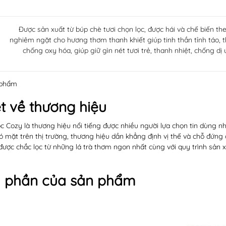
Được sản xuất từ búp chè tươi chọn lọc, được hái và chế biến the
nghiêm ngặt cho hương thơm thanh khiết giúp tinh thần tỉnh táo, t
chống oxy hóa, giúp giữ gìn nét tươi trẻ, thanh nhiệt, chống d
n phẩm
ét về thương hiệu
lọc Cozy là thương hiệu nổi tiếng được nhiều người lựa chọn tin dùng n
 mặt trên thị trường, thương hiệu dần khẳng định vị thế và chỗ đứng 
ược chắc lọc từ những lá trà thơm ngon nhất cùng với quy trình sản xu
 phần của sản phẩm