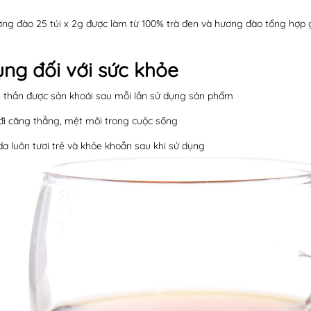
ơng đào 25 túi x 2g được làm từ 100% trà đen và hương đào tổng hợp 
ụng đối với sức khỏe
h thần được sản khoái sau mỗi lần sử dụng sản phẩm
đi căng thẳng, mệt mõi trong cuộc sống
da luôn tươi trẻ và khỏe khoắn sau khi sử dụng