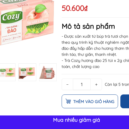
50.600₫
Mã khuyến mãi:
Mô tả sản phẩm
Điều kiện:
- Được sản xuất từ búp trà tươi chọn 
theo quy trình kỹ thuật nghiêm ng
đào đầy hấp dẫn cho hương thơm tha
tỉnh táo, thư giãn, thanh nhiệt.
- Trà Cozy hương đào 25 túi x 2g ch
toàn, chất lượng cao
−
+
Còn lại 5 tro
THÊM VÀO GIỎ HÀNG
Mua nhiều giảm giá