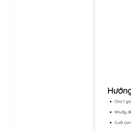
Hướng
Cho 1 gó
Khuấy đề
Cuối cùn