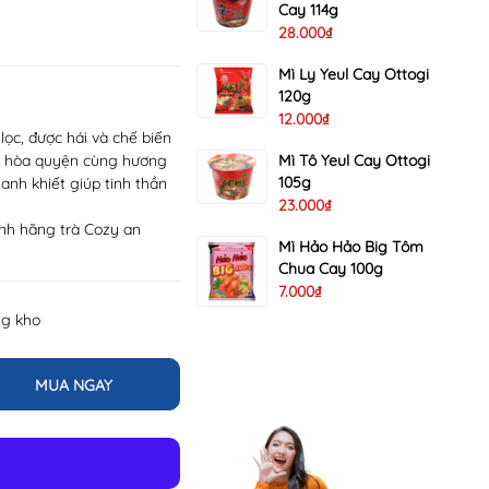
Cay 114g
28.000₫
Mì Ly Yeul Cay Ottogi
120g
12.000₫
lọc, được hái và chế biến
ặt hòa quyện cùng hương
Mì Tô Yeul Cay Ottogi
105g
nh khiết giúp tinh thần
23.000₫
ính hãng trà Cozy an
Mì Hảo Hảo Big Tôm
Chua Cay 100g
7.000₫
ng kho
MUA NGAY