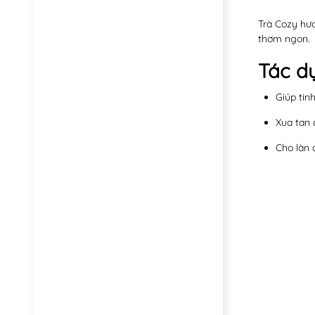
Trà Cozy hư
thơm ngon.
Tác d
Giúp tin
Xua tan 
Cho làn 