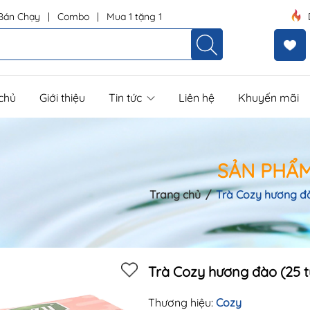
Bán Chạy
|
Combo
|
Mua 1 tặng 1
chủ
Giới thiệu
Tin tức
Liên hệ
Khuyến mãi
SẢN PHẨ
Trang chủ
/
Trà Cozy hương đào
Trà Cozy hương đào (25 tú
Thương hiệu:
Cozy