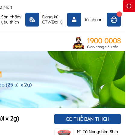
D Mart
Sản phẩm
Đăng ký
Tài khoản
yêu thích
CTV/Đại lý
1900 0008
Giao hàng siêu tốc
M
 (25 túi x 2g)
i x 2g)
CÓ THỂ BẠN THÍCH
Mì Tô Nongshim Shin