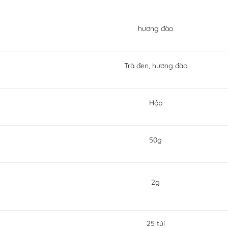
hương đào
Trà đen, hương đào
Hộp
50g
2g
25 túi