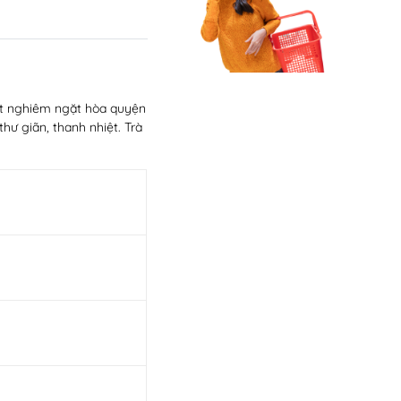
uật nghiêm ngặt hòa quyện
hư giãn, thanh nhiệt. Trà