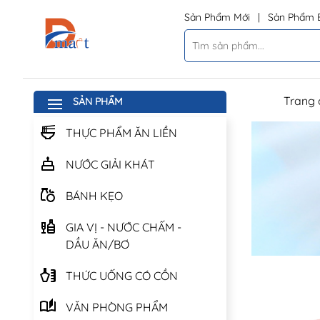
Sản Phẩm Mới
|
Sản Phẩm 
Trang 
SẢN PHẨM
THỰC PHẨM ĂN LIỀN
NƯỚC GIẢI KHÁT
BÁNH KẸO
GIA VỊ - NƯỚC CHẤM -
DẦU ĂN/BƠ
THỨC UỐNG CÓ CỒN
VĂN PHÒNG PHẨM