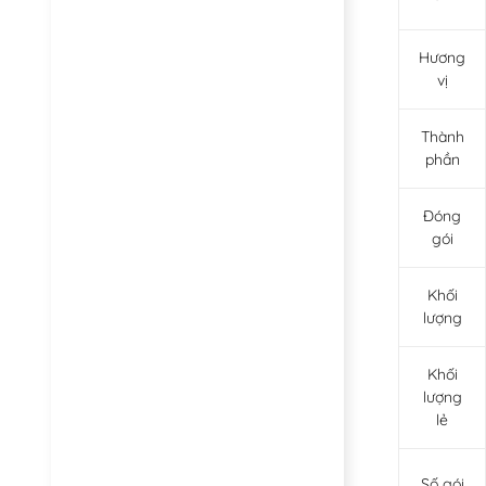
Hương
vị
Thành
phần
Đóng
gói
Khối
lượng
Khối
lượng
lẻ
Số gói