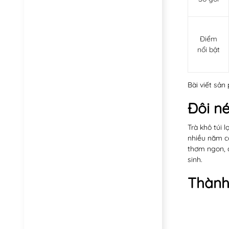
Điểm
nổi bật
Bài viết sả
Đôi n
Trà khô túi 
nhiều năm có
thơm ngon, đ
sinh.
Thành