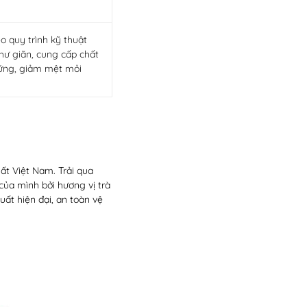
o quy trình kỹ thuật
hư giãn, cung cấp chất
ị ứng, giảm mệt mỏi
hất Việt Nam. Trải qua
của mình bởi hương vị trà
ất hiện đại, an toàn vệ