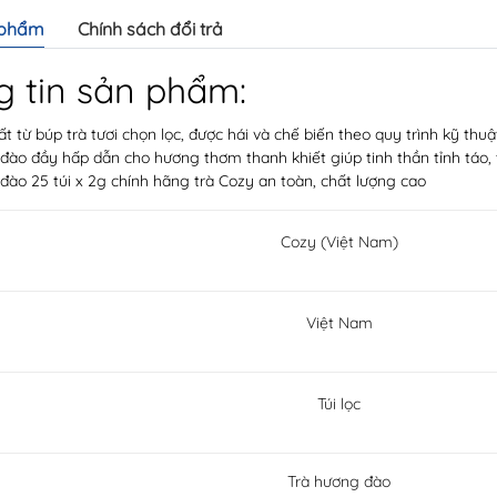
 phẩm
Chính sách đổi trả
 tin sản phẩm:
t từ búp trà tươi chọn lọc, được hái và chế biến theo quy trình kỹ th
ào đầy hấp dẫn cho hương thơm thanh khiết giúp tinh thần tỉnh táo, t
ào 25 túi x 2g chính hãng trà Cozy an toàn, chất lượng cao
Cozy (Việt Nam)
Việt Nam
Túi lọc
Trà hương đào