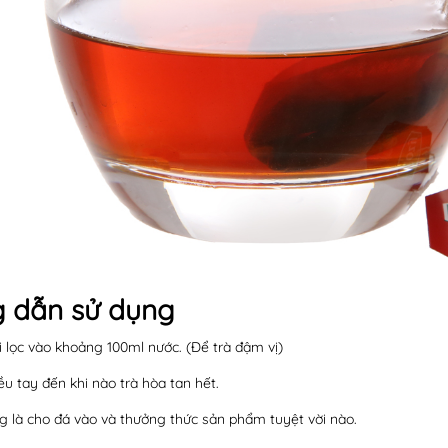
 dẫn sử dụng
i lọc vào khoảng 100ml nước. (Để trà đậm vị)
u tay đến khi nào trà hòa tan hết.
g là cho đá vào và thưởng thức sản phẩm tuyệt vời nào.