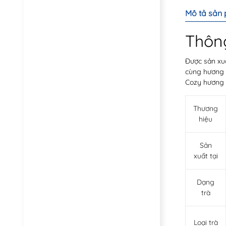
Mô tả sản
Thông
Được sản xuấ
cùng hương đ
Cozy hương đ
Thương
hiệu
Sản
xuất tại
Dạng
trà
Loại trà