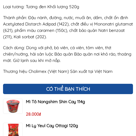
Loại tương: Tương đen Khối lượng 520g
Thành phần: Đậu nành, đường, nước, muối ăn, dấm, chất ổn định
Acetylated Distarch Adipad (1422), chất điều vị Mononatri glutamat
(621), phẩm màu caramen (150c), chất bảo quản Natri benzoat
(211), Kali sorbat (202).
Cách dùng: Dùng với phở, bò viên, cá viên, tôm viên, thịt
chiên/nướng, hải sản luộc Bảo quản Bảo quản nơi khô ráo, thoáng
mát. Giữ lạnh sau khi mở nắp.
Thương hiệu Cholimex (Việt Nam) Sản xuất tại Việt Nam
CÓ THỂ BẠN THÍCH
Mì Tô Nongshim Shin Cay 114g
28.000₫
Mì Ly Yeul Cay Ottogi 120g