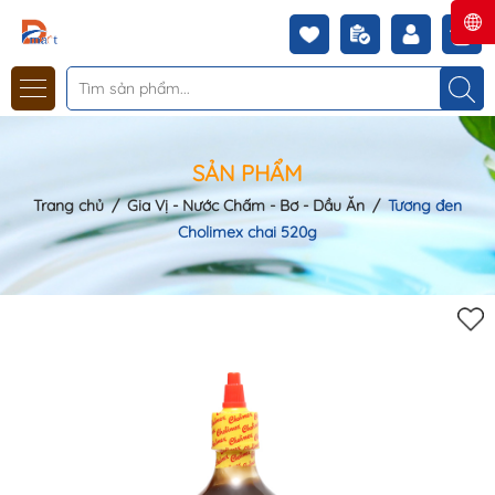
SẢN PHẨM
Trang chủ
/
Gia Vị - Nước Chấm - Bơ - Dầu Ăn
/
Tương đen
Cholimex chai 520g
Mã khuyến mãi: