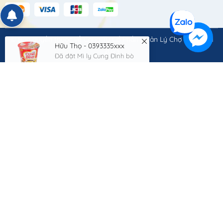
Hữu Thọ - 0393335xxx
Đã đặt Mì ly Cung Đình bò
hầm 64g
© Bản quyền thuộc về
Công Ty Cổ Phần Quản Lý Chợ Quốc Gia
14 phút trước
2023