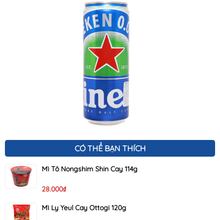
CÓ THỂ BẠN THÍCH
Mì Tô Nongshim Shin Cay 114g
28.000₫
Mì Ly Yeul Cay Ottogi 120g