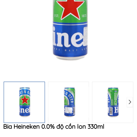
Mã khuyến mãi:
Điều kiện:
Bia Heineken 0.0% độ cồn lon 330ml