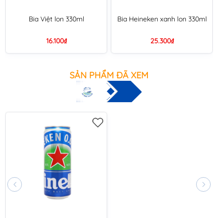
Bia Việt lon 330ml
Bia Heineken xanh lon 330ml
16.100₫
25.300₫
SẢN PHẨM ĐÃ XEM