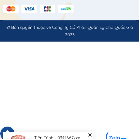
© Bản quyền thuộc về
Công Ty Cổ Phần Quản Lý Chợ Quốc Gia
2023
Tiến Trình - 0344667xxx