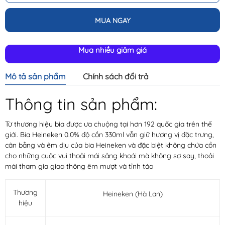
MUA NGAY
Mua nhiều giảm giá
Mô tả sản phẩm
Chính sách đổi trả
Thông tin sản phẩm:
Từ thương hiệu bia được ưa chuộng tại hơn 192 quốc gia trên thế
giới. Bia Heineken 0.0% độ cồn 330ml vẫn giữ hương vị đặc trưng,
cân bằng và êm dịu của bia Heineken và đặc biệt không chứa cồn
cho những cuộc vui thoải mái sảng khoái mà không sợ say, thoải
mái tham gia giao thông êm mượt và tỉnh táo
Thương
Heineken (Hà Lan)
hiệu