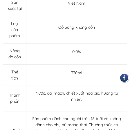
Sản
Việt Nam
xuất tại
Loại
Đồ uống không cồn
sản
phẩm
Nồng
0.0%
độ cồn
Thể
330ml
tích
Nước, đại mạch, chiết xuất hoa bia, hương tự
Thành
nhiên.
phần
Sản phẩm dành cho người trên 18 tuổi và không
dành cho phụ nữ mang thai. Thưởng thức có
Lưu ý