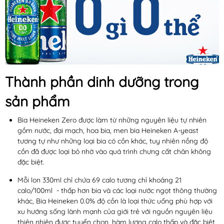
Thành phần dinh dưỡng trong
sản phẩm
Bia Heineken Zero được làm từ những nguyên liệu tự nhiên
gồm nước, đại mạch, hoa bia, men bia Heineken A-yeast
tương tự như những loại bia có cồn khác, tuy nhiên nồng độ
cồn đã được loại bỏ nhờ vào quá trình chưng cất chân không
đặc biệt.
Mỗi lon 330ml chỉ chứa 69 calo tương chỉ khoảng 21
calo/100ml - thấp hơn bia và các loại nước ngọt thông thường
khác, Bia Heineken 0.0% độ cồn là loại thức uống phù hợp với
xu hướng sống lành mạnh của giới trẻ với nguồn nguyên liệu
thiên nhiên được tuyển chọn, hàm lượng calo thấp và đặc biệt