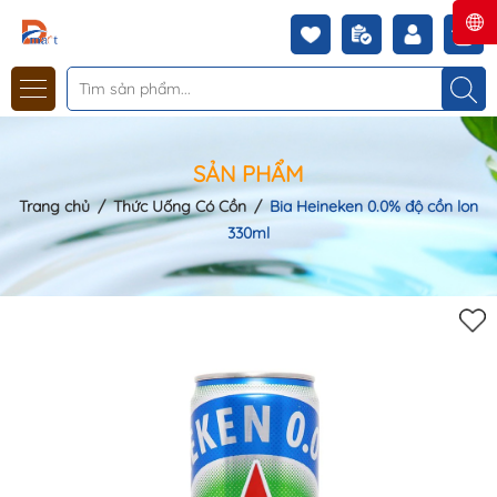
SẢN PHẨM
Trang chủ
/
Thức Uống Có Cồn
/
Bia Heineken 0.0% độ cồn lon
330ml