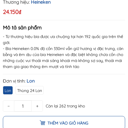
Thương hiệu:
Heineken
24.150₫
Mô tả sản phẩm
- Từ thương hiệu bia được ưa chuộng tại hơn 192 quốc gia trên thế
giới.
- Bia Heineken 0.0% độ cồn 330ml vẫn giữ hương vị đặc trưng, cân
bằng và êm dịu của bia Heineken và đặc biệt không chứa cồn cho
những cuộc vui thoải mái sảng khoái mà không sợ say, thoải mái
tham gia giao thông êm mượt và tỉnh táo
Đơn vị tính:
Lon
Lon
Thùng 24 Lon
−
+
Còn lại 262 trong kho
THÊM VÀO GIỎ HÀNG