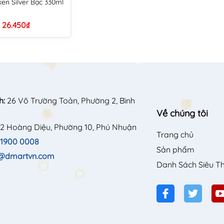
ken Silver Bạc 330ml
26.450₫
h:
26 Võ Trường Toản, Phường 2, Bình
Về chúng tôi
2 Hoàng Diệu, Phường 10, Phú Nhuận
Trang chủ
1900 0008
Sản phẩm
o@dmartvn.com
Danh Sách Siêu Th