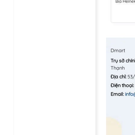
Bia Heine
Dmart
Trụ sở chín
Thạnh
Địa chỉ:
53/
Điện thoại:
Email:
inf