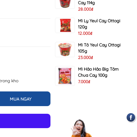
Cay 114g
28.000₫
Mì Ly Yeul Cay Ottogi
120g
12.000₫
Mì Tô Yeul Cay Ottogi
105g
23.000₫
Mì Hảo Hảo Big Tôm
Chua Cay 100g
 trong kho
7.000₫
MUA NGAY