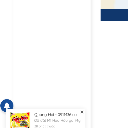
Quang Hải - 0911436xxx
Đã đặt Mì Hảo Hảo gà 74g
38 phút trước