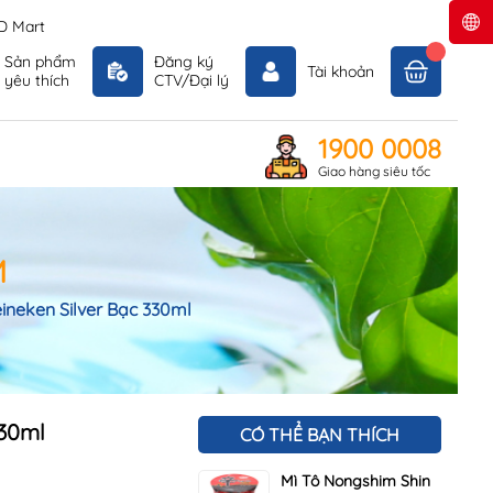
D Mart
Sản phẩm
Đăng ký
Tài khoản
yêu thích
CTV/Đại lý
1900 0008
Giao hàng siêu tốc
M
ineken Silver Bạc 330ml
330ml
CÓ THỂ BẠN THÍCH
Mì Tô Nongshim Shin