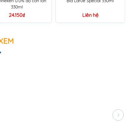
ineken 0.0% độ cồn lon
Bia Larue Special 330ml
330ml
24.150₫
Liên hệ
 XEM