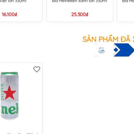
Việt lon 330ml
Bia Heineken xanh lon 330ml
Bia He
16.100₫
25.300₫
SẢN PHẨM ĐÃ