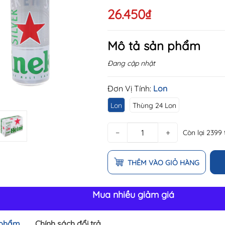
26.450₫
Mô tả sản phẩm
Đang cập nhật
Đơn Vị Tính:
Lon
Lon
Thùng 24 Lon
−
+
Còn lại 2399
THÊM VÀO GIỎ HÀNG
Mua nhiều giảm giá
 phẩm
Chính sách đổi trả