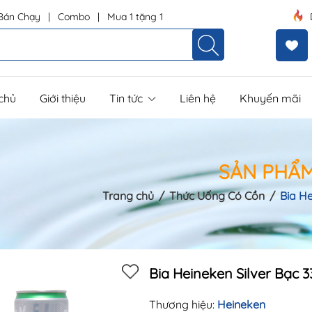
Bán Chạy
|
Combo
|
Mua 1 tặng 1
chủ
Giới thiệu
Tin tức
Liên hệ
Khuyến mãi
SẢN PHẨ
Trang chủ
/
Thức Uống Có Cồn
/
Bia He
Mã khuyến mãi:
Điều kiện:
Bia Heineken Silver Bạc 
Thương hiệu:
Heineken