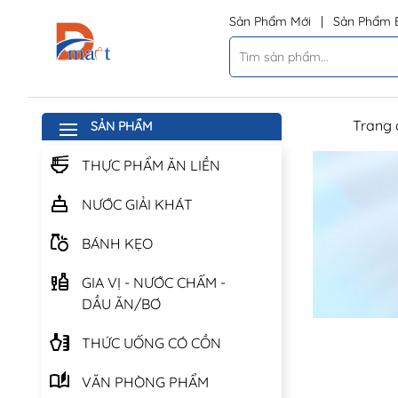
Sản Phẩm Mới
|
Sản Phẩm 
Trang 
SẢN PHẨM
THỰC PHẨM ĂN LIỀN
NƯỚC GIẢI KHÁT
BÁNH KẸO
GIA VỊ - NƯỚC CHẤM -
DẦU ĂN/BƠ
THỨC UỐNG CÓ CỒN
VĂN PHÒNG PHẨM