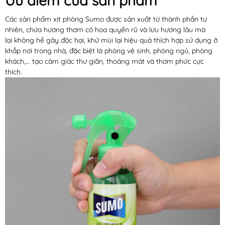
Ưu điểm của sản phẩm
Các sản phẩm xịt phòng Sumo được sản xuất từ thành phần tự
nhiên, chứa hương thơm cỏ hoa quyến rũ và lưu hương lâu mà
lại không hề gây độc hại, khử mùi lại hiệu quả thích hợp sử dụng ở
khắp nơi trong nhà, đặc biệt là phòng vệ sinh, phòng ngủ, phòng
khách,... tạo cảm giác thư giãn, thoáng mát và thơm phức cực
thích.