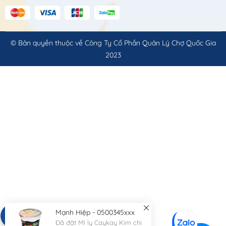
© Bản quyền thuộc về
Công Ty Cổ Phần Quản Lý Chợ Quốc Gia
2023
Mạnh Hiệp - 0500345xxx
Đã đặt Mì ly Caykay Kim chi