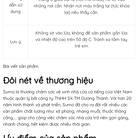
dẫn sử
những nơi cần. Nhấn nút màu trắng lại (tức khóa
dụng
lại) nếu thấy cần.
Không xịt vào lửa, không để sản phẩm gần lửa
và nhiệt độ cao trên 50 độ C. Tránh xa tầm tay
Lưu ý
trẻ em
Bài viết sản phẩm
Đôi nét về thương hiệu
Sumo là thương chăm sóc vệ sinh nhà cửa có tiếng của Việt Nam
thuộc quản lý bởi công ty TNHH SX-TM Dương Thành. Với hơn 20
năm hình thành và phát triển, Sumo đã cho ra đời rất nhiều các
sản phẩm chất lượng như: xịt phòng, nhang muỗi, thuốc thông
cống,... giúp cho công việc chăm sóc nhà cửa trở nên gọn gàng,
nhanh chóng, tiết kiệm được nhiều thời gian.