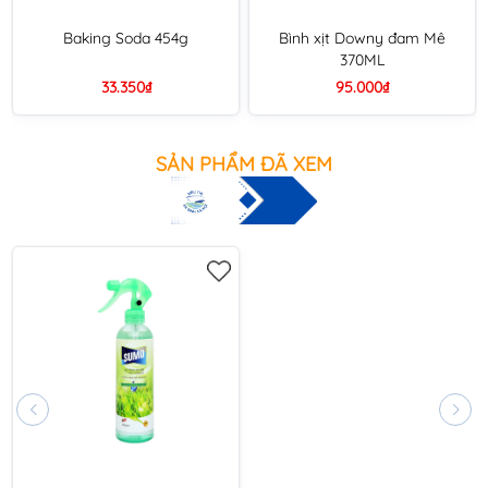
Baking Soda 454g
Bình xịt Downy đam Mê
370ML
33.350₫
95.000₫
SẢN PHẨM ĐÃ XEM