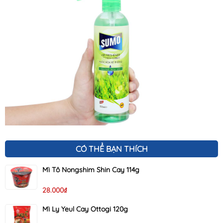
CÓ THỂ BẠN THÍCH
Mì Tô Nongshim Shin Cay 114g
28.000₫
Mì Ly Yeul Cay Ottogi 120g