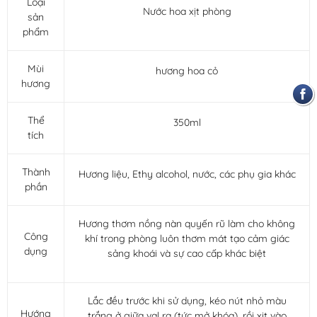
Loại
Nước hoa xịt phòng
sản
phẩm
Mùi
hương hoa cỏ
hương
Thể
350ml
tích
Thành
Hương liệu, Ethy alcohol, nước, các phụ gia khác
phần
Hương thơm nồng nàn quyến rũ làm cho không
Công
khí trong phòng luôn thơm mát tạo cảm giác
dụng
sảng khoái và sự cao cấp khác biệt
Lắc đều trước khi sử dụng, kéo nút nhỏ màu
Hướng
trắng ở giữa val ra (tức mở khóa), rồi xịt vào