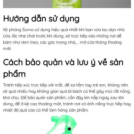
Hướng dẫn sử dụng
Xịt phòng Sumo sử dụng hiệu quả nhất khi bạn vừa lau dọn nhà
cửa, lắc nhẹ chai trước khi dùng, xịt trực tiếp vào những nơi dễ
bám như rèm treo, các góc trong nhà,... mở cửa thông thoáng
mát.
Cách bảo quản và lưu ý về sản
phẩm
Tránh tiếp xúc trực tiếp với mắt, để xa tầm tay trẻ em, không nên
xịt quá nhiều hay không gian quá bí bách có thể gây mùi rất nồng,
khó chịu. Để bảo quản sản phẩm, cần đậy kín nắp ngay sau khi
dùng, để ở kệ cao thoáng mát, tránh nơi có ánh nắng trực tiếp hay
nhiệt độ quá cao có thể làm hỏng sản phẩm.