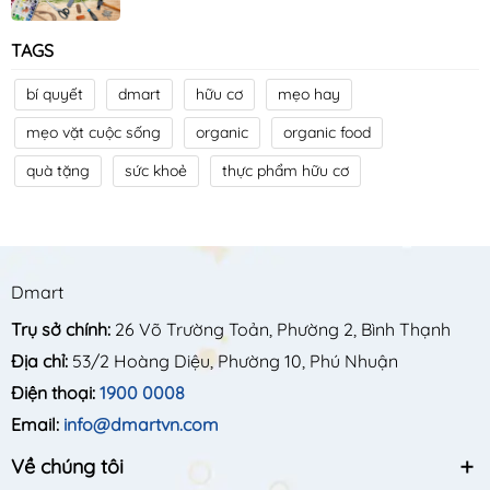
TAGS
bí quyết
dmart
hữu cơ
mẹo hay
mẹo vặt cuộc sống
organic
organic food
quà tặng
sức khoẻ
thực phẩm hữu cơ
Dmart
Trụ sở chính:
26 Võ Trường Toản, Phường 2, Bình Thạnh
Địa chỉ:
53/2 Hoàng Diệu, Phường 10, Phú Nhuận
Điện thoại:
1900 0008
Email:
info@dmartvn.com
Về chúng tôi