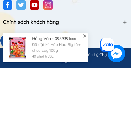
Chính sách khách hàng
Hồng Vân - 0989391xxx
Đã đặt Mì Hảo Hảo Big tôm
chua cay 100g
© Bản quyền thuộc về
Công Ty Cổ Phần Quản Lý Chợ Quốc Gia
40 phút trước
2023