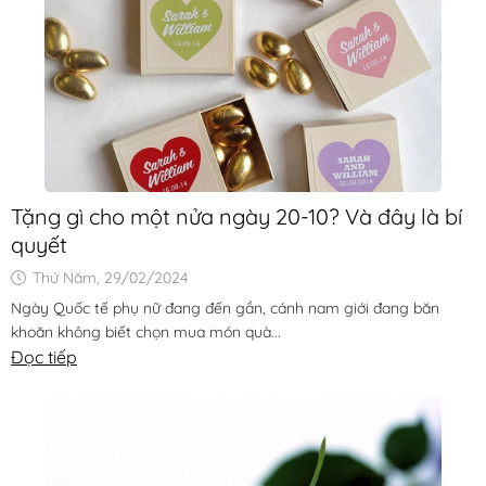
Tặng gì cho một nửa ngày 20-10? Và đây là bí
quyết
Thứ Năm, 29/02/2024
Ngày Quốc tế phụ nữ đang đến gần, cánh nam giới đang băn
khoăn không biết chọn mua món quà...
Đọc tiếp