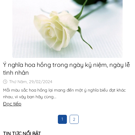
Ý nghĩa hoa hồng trong ngày kỷ niệm, ngày lễ
tình nhân
Thứ Năm, 29/02/2024
Mỗi màu sắc hoa hồng lại mang đến một ý nghĩa biểu đạt khác
nhau, vì vậy bạn hãy cùng...
Đọc tiếp
1
2
TIN TỨC NỔI BẬT