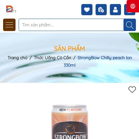
SẢN PHẨM
Trang chủ
/
Thức Uống Có Cồn
/
StrongBow Chilly peach lon
330ml