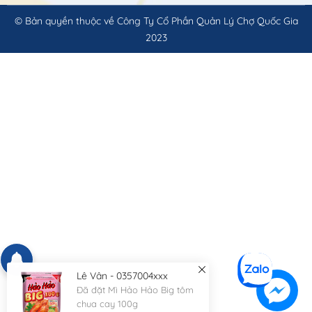
© Bản quyền thuộc về
Công Ty Cổ Phần Quản Lý Chợ Quốc Gia
2023
Lê Vân - 0357004xxx
Đã đặt Mì Hảo Hảo Big tôm
chua cay 100g
2 giờ trước