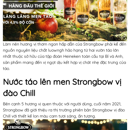
Làm nên hương vị thơm ngon hấp dẫn của Strongbow phải kể đến
nguồn nguyên liệu chất luowngh hảo hạng từ hai vườn táo lớn
nhất thuộc sở hữu của tập đoàn Heineken toàn cầu tại Bỉ và Anh,
sản phẩm mang đến vị ngọt dịu kết hợp vị chát nhẹ đặc trưng của
táo.
Nước táo lên men Strongbow vị
đào Chill
Bên cạnh 5 hương vị quen thuộc với người dùng, cuối năm 2021,
Strongbow đã giới thiệu ra thị trường phiên bản Strongbow vị đào
Chill với thiết kế lon màu cam tươi sáng, ấn tượng.