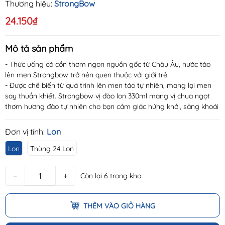
Thương hiệu:
StrongBow
24.150₫
Mô tả sản phẩm
- Thức uống có cồn thơm ngon nguồn gốc từ Châu Âu, nước táo
lên men Strongbow trở nên quen thuộc với giới trẻ.
- Được chế biến từ quá trình lên men táo tự nhiên, mang lại men
say thuần khiết. Strongbow vị đào lon 330ml mang vị chua ngọt
thơm hương đào tự nhiên cho bạn cảm giác hứng khởi, sảng khoái
Đơn vị tính:
Lon
Lon
Thùng 24 Lon
−
+
Còn lại 6 trong kho
THÊM VÀO GIỎ HÀNG