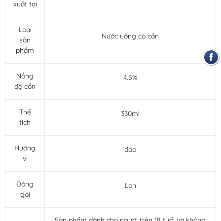
xuất tại
Loại
Nước uống có cồn
sản
phẩm
Nồng
4.5%
độ cồn
Thể
330ml
tích
Hương
đào
vị
Đóng
Lon
gói
Sản phẩm dành cho người trên 18 tuổi và không