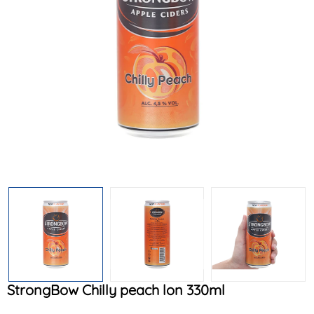
Mã khuyến mãi:
Điều kiện:
StrongBow Chilly peach lon 330ml