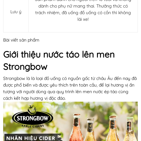
dành cho phụ nữ mang thai. Thưởng thức có
Lưu ý
trách nhiệm, đã uống đồ uống có cồn thì không
lái xe!
Bài viết sản phẩm
Giới thiệu nước táo lên men
Strongbow
Strongbow là là loại đồ uống có nguồn gốc từ châu Âu đến nay đã
được phổ biến và được yêu thích trên toàn cầu, để lại hương vị ấn
tượng với người dùng qua quy trình lên men nước ép táo cùng
cách kết hợp hương vị độc đáo.