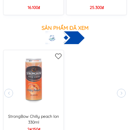
16.100₫
25.300₫
SẢN PHẨM ĐÃ XEM
StrongBow Chilly peach lon
330ml
24.150₫