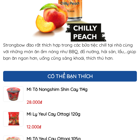
Strongbow đào rất thích hợp trong các bữa tiệc chill tại nhà cùng
với những món ăn ấm nóng như BBQ, đồ nướng, hải sản, lẩu,…giúp
bạn ăn ngon hơn, uống cũng sảng khoái, thích thú hơn.
CÓ THỂ BẠN THÍCH
Mì Tô Nongshim Shin Cay 114g
28.000₫
Mì Ly Yeul Cay Ottogi 120g
12.000₫
Mì Tô Yeul Cay Ottogi 105g