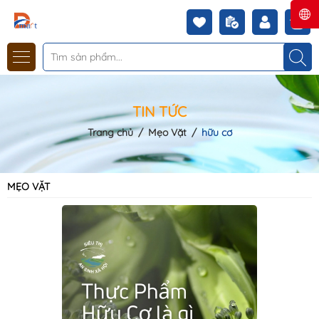
TIN TỨC
Trang chủ
/
Mẹo Vặt
/
hữu cơ
MẸO VẶT