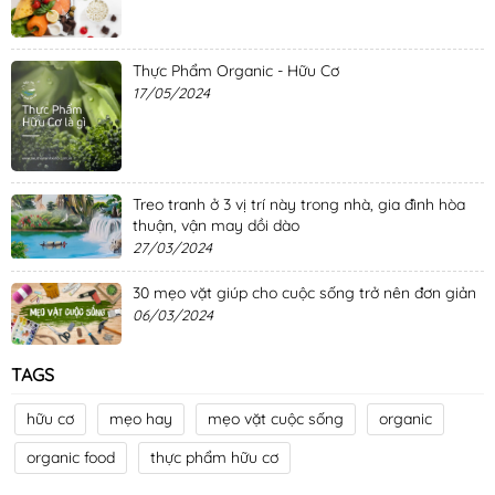
Thực Phẩm Organic - Hữu Cơ
17/05/2024
Treo tranh ở 3 vị trí này trong nhà, gia đình hòa
thuận, vận may dồi dào
27/03/2024
30 mẹo vặt giúp cho cuộc sống trở nên đơn giản
06/03/2024
TAGS
hữu cơ
mẹo hay
mẹo vặt cuộc sống
organic
organic food
thực phẩm hữu cơ