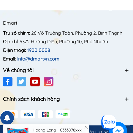
Dmart
Trụ sở chính:
26 Võ Trường Toản, Phường 2, Bình Thạnh
Địa chỉ:
53/2 Hoàng Diệu, Phường 10, Phú Nhuận
Điện thoại:
1900 0008
Email:
info@dmartvn.com
Về chúng tôi
Chính sách khách hàng
Hoàng Long - 0333878xxx
Đã đặt Mì Hảo Hảo sườn 74g
© Bản quyền thuộc về
Công Ty Cổ Phần Quản Lý Chợ Quốc Gia